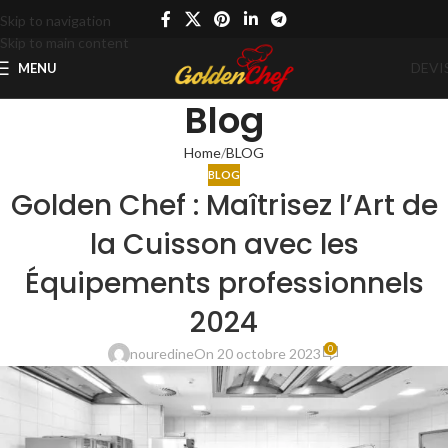
Skip to navigation
Skip to main content
DEVI
MENU
Blog
Home
BLOG
BLOG
Golden Chef : Maîtrisez l’Art de
la Cuisson avec les
Équipements professionnels
2024
0
nouredine
On 20 octobre 2023