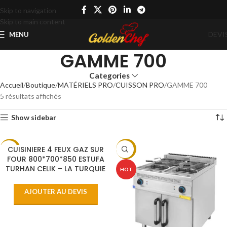
Skip to navigation
Skip to main content
DEVI
MENU
GAMME 700
Categories
Accueil
Boutique
MATÉRIELS PRO
CUISSON PRO
GAMME 700
5 résultats affichés
Show sidebar
CUISINIERE 4 FEUX GAZ SUR
-3%
-2%
FOUR 800*700*850 ESTUFA
TURHAN CELIK – LA TURQUIE
HOT
HOT
AJOUTER AU DEVIS