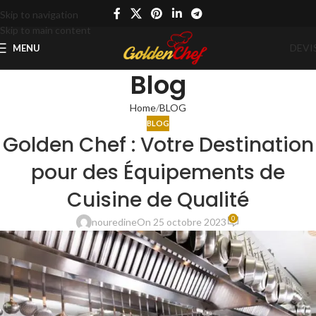
Skip to navigation
Skip to main content
DEVI
MENU
Blog
Home
BLOG
BLOG
Golden Chef : Votre Destination
pour des Équipements de
Cuisine de Qualité
0
nouredine
On 25 octobre 2023