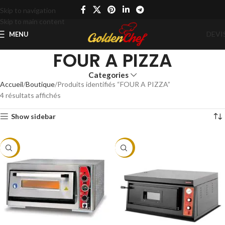
Skip to navigation
Skip to main content
DEVI
MENU
FOUR A PIZZA
Categories
Accueil
Boutique
Produits identifiés “FOUR A PIZZA”
4 résultats affichés
Show sidebar
-14%
-4%