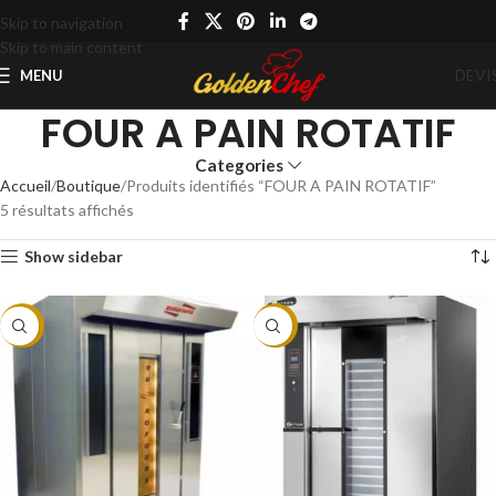
Skip to navigation
Skip to main content
DEVI
MENU
FOUR A PAIN ROTATIF
Categories
Accueil
Boutique
Produits identifiés “FOUR A PAIN ROTATIF”
5 résultats affichés
Show sidebar
-11%
-8%