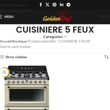
Skip to navigation
Skip to main content
DEVI
MENU
CUISINIERE 5 FEUX
Categories
Accueil
Boutique
Produits identifiés “CUISINIERE 5 FEUX”
Voici le seul résultat
Show sidebar
-6%