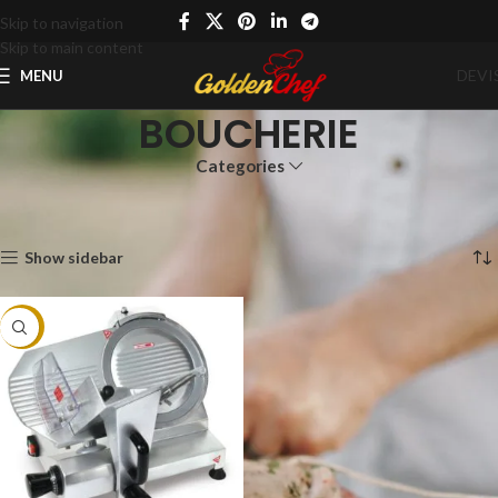
Skip to navigation
Skip to main content
DEVI
MENU
BOUCHERIE
Categories
Accueil
Boutique
MATÉRIELS PRO
BOUCHERIE
Page 2
Affichage de 19–19 sur 19 résultats
Show sidebar
-9%