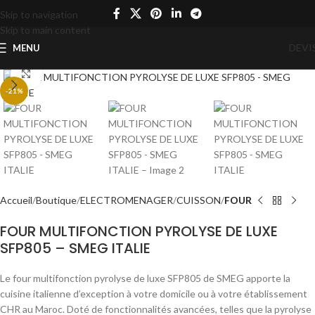
Skip to navigation
Skip to main content
DEVI
MENU
Click to enlarge
-21%
Accueil
Boutique
ELECTROMENAGER
CUISSON
FOUR
FOUR MULTIFONCTION PYROLYSE DE LUXE
SFP805 – SMEG ITALIE
Le four multifonction pyrolyse de luxe SFP805 de SMEG apporte la
cuisine italienne d’exception à votre domicile ou à votre établissement
CHR au Maroc. Doté de fonctionnalités avancées, telles que la pyrolyse