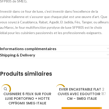
SFP805 de SMEG.
Investir dans ce four de luxe, c’est investir dans l’excellence de la
cuisine italienne et s’assurer que chaque plat est une œuvre d’art. Que
vous soyez à Casablanca, Rabat, Agadir, El Jadida, Fès, Tanger, ou ailleurs
au Maroc, le four multifonction pyrolyse de luxe SFP805 est le choix
idéal pour les cuisiniers passionnés et les professionnels exigeants.
Informations complémentaires
Shipping & Delivery
Produits similaires
EVIER ENCASTRABLE FLAT 2
CHOIX DES OPTIONS
-9%
-17%
CUISINIERE 6 FEUX SUR FOUR
CUVES AVEC EGOUTTOIR 117
LUXE PORTOFINO + HOTTE
CM – SMEG ITALIE
CPF9GMX SMEG ITALIE