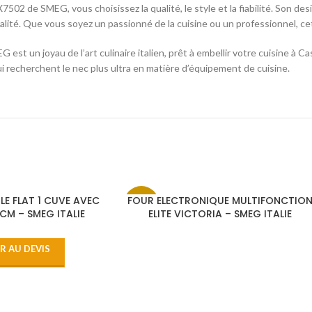
502 de SMEG, vous choisissez la qualité, le style et la fiabilité. Son de
lité. Que vous soyez un passionné de la cuisine ou un professionnel, ce
t un joyau de l’art culinaire italien, prêt à embellir votre cuisine à Ca
ui recherchent le nec plus ultra en matière d’équipement de cuisine.
LE FLAT 1 CUVE AVEC
FOUR ELECTRONIQUE MULTIFONCTIO
-7%
CM – SMEG ITALIE
ELITE VICTORIA – SMEG ITALIE
R AU DEVIS