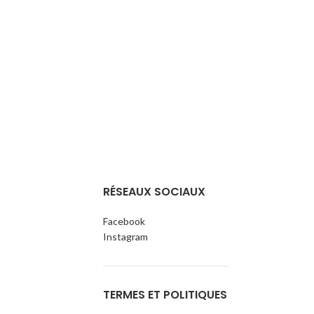
HOTTE DECORA
INOX 90 CM K
AJOU
RÉSEAUX SOCIAUX
Facebook
Instagram
TERMES ET POLITIQUES