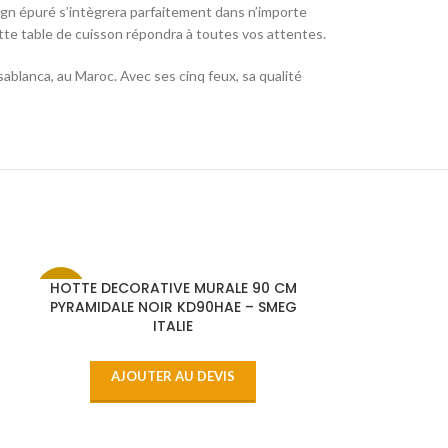
sign épuré s’intègrera parfaitement dans n’importe
tte table de cuisson répondra à toutes vos attentes.
sablanca, au Maroc. Avec ses cinq feux, sa qualité
N
HOTTE DECORATIVE MURALE 90 CM
-6%
-3%
PYRAMIDALE NOIR KD90HAE – SMEG
ITALIE
AJOUTER AU DEVIS