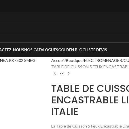
ACTEZ-NOUS
NOS CATALOGUES
GOLDEN BLOG
LISTE DEVIS
Accueil
Boutique
ELECTROMENAGER
CU
TABLE DE CUISSON 5 FEUX ENCASTRABL
TABLE DE CUISS
ENCASTRABLE L
ITALIE
La Table de Cuisson 5 Feux Encastrable Lin