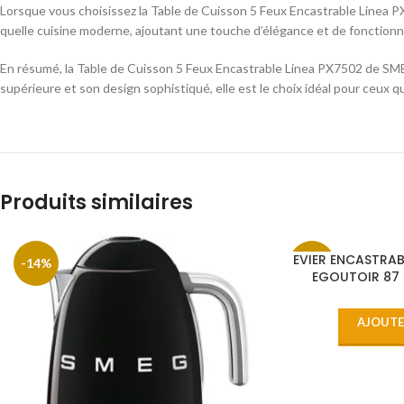
Lorsque vous choisissez la Table de Cuisson 5 Feux Encastrable Linea PX7
quelle cuisine moderne, ajoutant une touche d’élégance et de fonctionna
En résumé, la Table de Cuisson 5 Feux Encastrable Linea PX7502 de SMEG es
supérieure et son design sophistiqué, elle est le choix idéal pour ceux q
Produits similaires
EVIER ENCASTRAB
-14%
-11%
EGOUTOIR 87 
AJOUTE