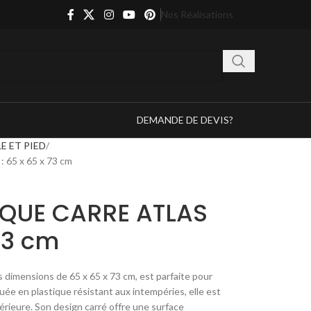
Nos Réalisations
DEMANDE DE DEVIS?
E ET PIED
65 x 65 x 73 cm
IQUE CARRE ATLAS
 73 cm
s dimensions de 65 x 65 x 73 cm, est parfaite pour
uée en plastique résistant aux intempéries, elle est
térieure. Son design carré offre une surface