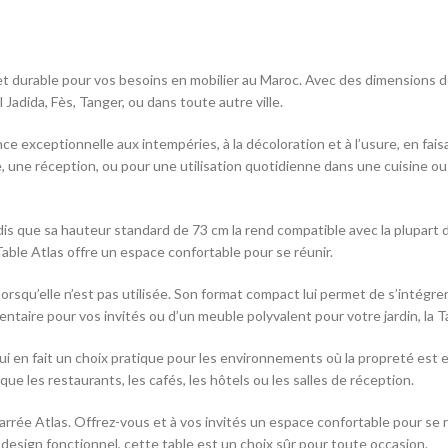
et durable pour vos besoins en mobilier au Maroc. Avec des dimensions d
l Jadida, Fès, Tanger, ou dans toute autre ville.
ce exceptionnelle aux intempéries, à la décoloration et à l’usure, en faisa
, une réception, ou pour une utilisation quotidienne dans une cuisine ou
dis que sa hauteur standard de 73 cm la rend compatible avec la plupart 
 Table Atlas offre un espace confortable pour se réunir.
lorsqu’elle n’est pas utilisée. Son format compact lui permet de s’intégre
taire pour vos invités ou d’un meuble polyvalent pour votre jardin, la T
qui en fait un choix pratique pour les environnements où la propreté est e
e les restaurants, les cafés, les hôtels ou les salles de réception.
 Carrée Atlas. Offrez-vous et à vos invités un espace confortable pour s
on design fonctionnel, cette table est un choix sûr pour toute occasion.