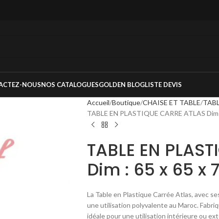
ACTEZ-NOUS
NOS CATALOGUES
GOLDEN BLOG
LISTE DEVIS
Accueil
Boutique
CHAISE ET TABLE
TABL
TABLE EN PLASTIQUE CARRE ATLAS Dim : 
TABLE EN PLAST
Dim : 65 x 65 x
La Table en Plastique Carrée Atlas, avec se
une utilisation polyvalente au Maroc. Fabriq
idéale pour une utilisation intérieure ou ex