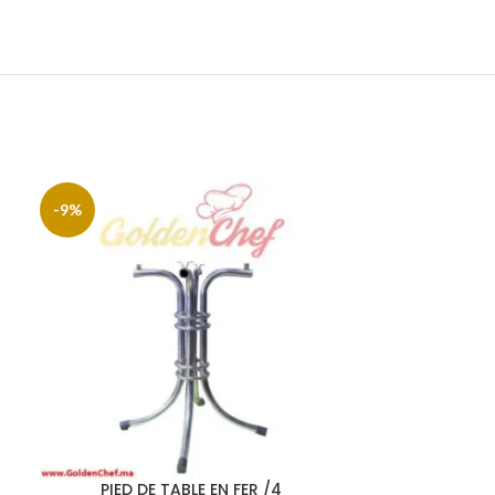
-9%
-9%
PIED DE TABLE EN FER /4
PIED DE 