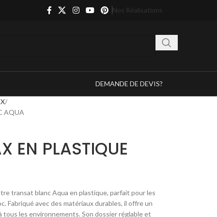
Nos Réalisations
DEMANDE DE DEVIS?
AX
NC AQUA
X EN PLASTIQUE
otre transat blanc Aqua en plastique, parfait pour les
oc. Fabriqué avec des matériaux durables, il offre un
 à tous les environnements. Son dossier réglable et