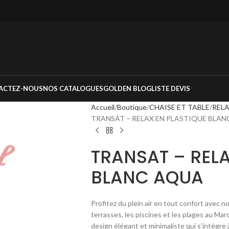
ACTEZ-NOUS
NOS CATALOGUES
GOLDEN BLOG
LISTE DEVIS
Accueil
Boutique
CHAISE ET TABLE
REL
TRANSAT – RELAX EN PLASTIQUE BLA
TRANSAT – RELA
BLANC AQUA
Profitez du plein air en tout confort avec n
terrasses, les piscines et les plages au Mar
design élégant et minimaliste qui s’intègre