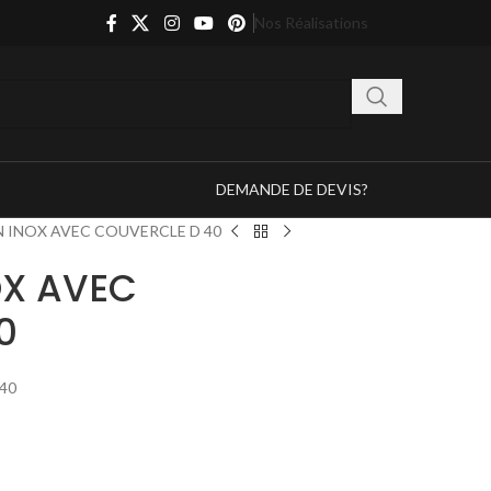
Nos Réalisations
DEMANDE DE DEVIS?
 INOX AVEC COUVERCLE D 40
OX AVEC
0
40