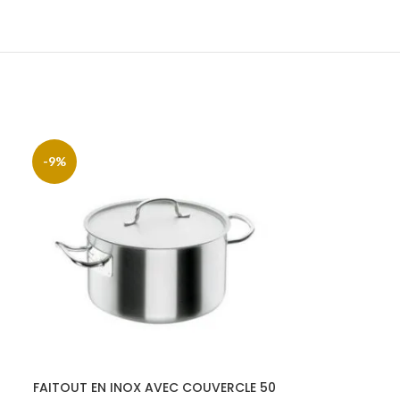
-9%
-9%
FAITOUT EN INOX AVEC COUVERCLE 50
MARMITE EN I