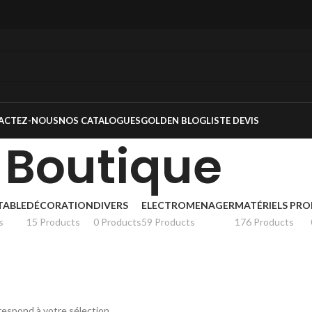
ACTEZ-NOUS
NOS CATALOGUES
GOLDEN BLOG
LISTE DEVIS
Boutique
TABLE
DÉCORATION
DIVERS
ELECTROMENAGER
MATÉRIELS PRO
s
15 Products
0 Products
59 Products
176 Products
espond à votre sélection.