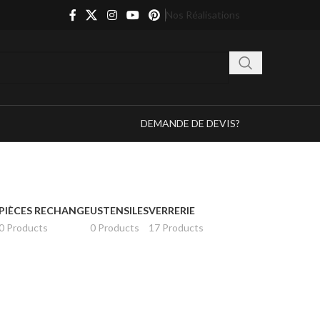
Nos Réalisations
DEMANDE DE DEVIS?
PIÈCES RECHANGE
USTENSILES
VERRERIE
0 Products
0 Products
17 Products