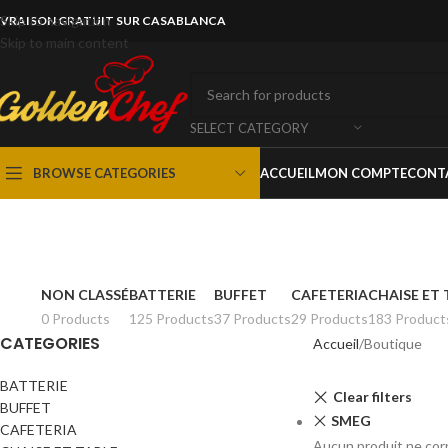
Skip to navigation
IVRAISON GRATUIT SUR CASABLANCA
Skip to main content
SELECT CATEGORY
BROWSE CATEGORIES
ACCUEIL
MON COMPTE
CONT
NON CLASSÉ
BATTERIE
BUFFET
CAFETERIA
CHAISE ET 
0 Products
125 Products
37 Products
29 Products
183 Product
CATEGORIES
Accueil
Boutique
BATTERIE
Clear filters
BUFFET
SMEG
CAFETERIA
Aucun produit ne corr